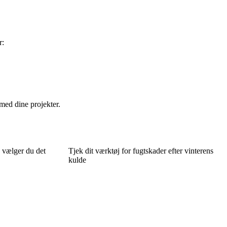
r:
 med dine projekter.
 vælger du det
Tjek dit værktøj for fugtskader efter vinterens
kulde