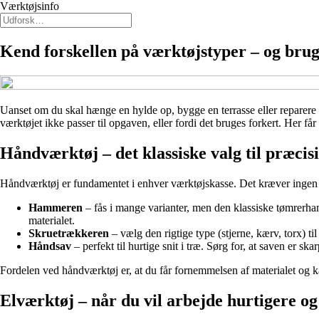
Værktøjsinfo
Kend forskellen på værktøjstyper – og bru
Uanset om du skal hænge en hylde op, bygge en terrasse eller reparere e
værktøjet ikke passer til opgaven, eller fordi det bruges forkert. Her f
Håndværktøj – det klassiske valg til præcis
Håndværktøj er fundamentet i enhver værktøjskasse. Det kræver ingen str
Hammeren
– fås i mange varianter, men den klassiske tømrerha
materialet.
Skruetrækkeren
– vælg den rigtige type (stjerne, kærv, torx) 
Håndsav
– perfekt til hurtige snit i træ. Sørg for, at saven er sk
Fordelen ved håndværktøj er, at du får fornemmelsen af materialet og ka
Elværktøj – når du vil arbejde hurtigere og