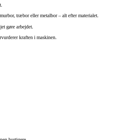
t.
murbor, træbor eller metalbor – alt efter materialet.
jet gøre arbejdet.
rvurderer kraften i maskinen.
nen hurtigere.