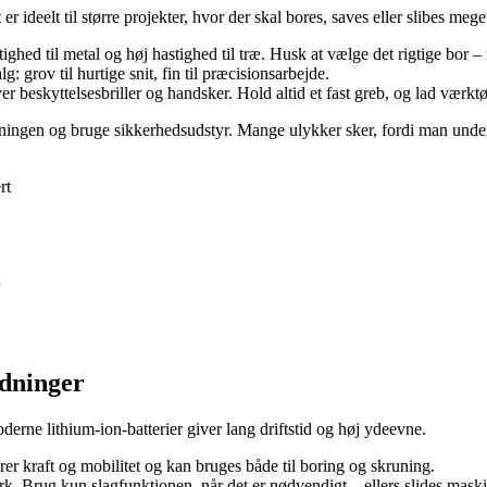
ideelt til større projekter, hvor der skal bores, saves eller slibes mege
ighed til metal og høj hastighed til træ. Husk at vælge det rigtige bor – 
g: grov til hurtige snit, fin til præcisionsarbejde.
ver beskyttelsesbriller og handsker. Hold altid et fast greb, og lad værktø
isningen og bruge sikkerhedsudstyr. Mange ulykker sker, fordi man unde
rt
edninger
erne lithium-ion-batterier giver lang driftstid og høj ydeevne.
er kraft og mobilitet og kan bruges både til boring og skruning.
k. Brug kun slagfunktionen, når det er nødvendigt – ellers slides maski