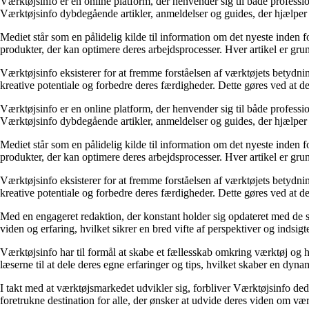
Værktøjsinfo er en online platform, der henvender sig til både profess
Værktøjsinfo dybdegående artikler, anmeldelser og guides, der hjælper 
Mediet står som en pålidelig kilde til information om det nyeste inden 
produkter, der kan optimere deres arbejdsprocesser. Hver artikel er grund
Værktøjsinfo eksisterer for at fremme forståelsen af værktøjets betydnin
kreative potentiale og forbedre deres færdigheder. Dette gøres ved at de
Værktøjsinfo er en online platform, der henvender sig til både profess
Værktøjsinfo dybdegående artikler, anmeldelser og guides, der hjælper 
Mediet står som en pålidelig kilde til information om det nyeste inden 
produkter, der kan optimere deres arbejdsprocesser. Hver artikel er grund
Værktøjsinfo eksisterer for at fremme forståelsen af værktøjets betydnin
kreative potentiale og forbedre deres færdigheder. Dette gøres ved at de
Med en engageret redaktion, der konstant holder sig opdateret med de s
viden og erfaring, hvilket sikrer en bred vifte af perspektiver og indsigte
Værktøjsinfo har til formål at skabe et fællesskab omkring værktøj og
læserne til at dele deres egne erfaringer og tips, hvilket skaber en dyn
I takt med at værktøjsmarkedet udvikler sig, forbliver Værktøjsinfo ded
foretrukne destination for alle, der ønsker at udvide deres viden om v