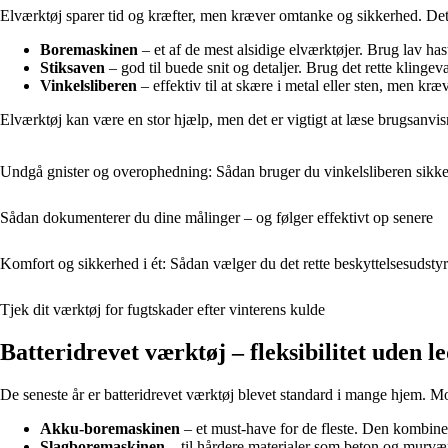
Elværktøj sparer tid og kræfter, men kræver omtanke og sikkerhed. Det er 
Boremaskinen
– et af de mest alsidige elværktøjer. Brug lav hast
Stiksaven
– god til buede snit og detaljer. Brug det rette klingeval
Vinkelsliberen
– effektiv til at skære i metal eller sten, men kræ
Elværktøj kan være en stor hjælp, men det er vigtigt at læse brugsanv
Undgå gnister og overophedning: Sådan bruger du vinkelsliberen sikke
Sådan dokumenterer du dine målinger – og følger effektivt op senere
Komfort og sikkerhed i ét: Sådan vælger du det rette beskyttelsesudstyr
Tjek dit værktøj for fugtskader efter vinterens kulde
Batteridrevet værktøj – fleksibilitet uden l
De seneste år er batteridrevet værktøj blevet standard i mange hjem. Mod
Akku-boremaskinen
– et must-have for de fleste. Den kombiner
Slagboremaskinen
– til hårdere materialer som beton og murvær