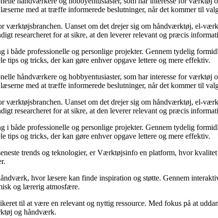
ionelle håndværkere og hobbyentusiaster, som har interesse for værktøj 
læserne med at træffe informerede beslutninger, når det kommer til valg
for værktøjsbranchen. Uanset om det drejer sig om håndværktøj, el-værktø
igt researcheret for at sikre, at den leverer relevant og præcis informat
g i både professionelle og personlige projekter. Gennem tydelig formidli
le tips og tricks, der kan gøre enhver opgave lettere og mere effektiv.
ionelle håndværkere og hobbyentusiaster, som har interesse for værktøj 
læserne med at træffe informerede beslutninger, når det kommer til valg
for værktøjsbranchen. Uanset om det drejer sig om håndværktøj, el-værktø
igt researcheret for at sikre, at den leverer relevant og præcis informat
g i både professionelle og personlige projekter. Gennem tydelig formidli
le tips og tricks, der kan gøre enhver opgave lettere og mere effektiv.
eneste trends og teknologier, er Værktøjsinfo en platform, hvor kvalite
r.
 håndværk, hvor læsere kan finde inspiration og støtte. Gennem interak
amisk og lærerig atmosfære.
ikeret til at være en relevant og nyttig ressource. Med fokus på at udda
ærktøj og håndværk.