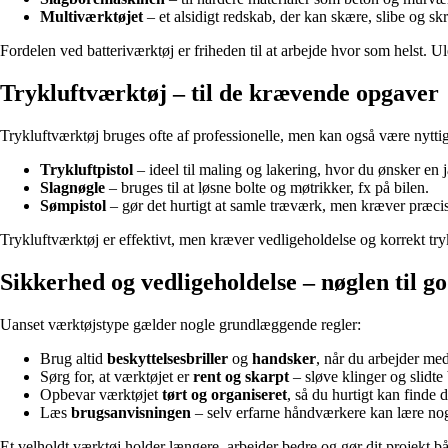
Multiværktøjet
– et alsidigt redskab, der kan skære, slibe og skr
Fordelen ved batteriværktøj er friheden til at arbejde hvor som helst. Ulem
Trykluftværktøj – til de krævende opgaver
Trykluftværktøj bruges ofte af professionelle, men kan også være nyttig
Trykluftpistol
– ideel til maling og lakering, hvor du ønsker en 
Slagnøgle
– bruges til at løsne bolte og møtrikker, fx på bilen.
Sømpistol
– gør det hurtigt at samle træværk, men kræver præci
Trykluftværktøj er effektivt, men kræver vedligeholdelse og korrekt try
Sikkerhed og vedligeholdelse – nøglen til g
Uanset værktøjstype gælder nogle grundlæggende regler:
Brug altid
beskyttelsesbriller
og
handsker
, når du arbejder med 
Sørg for, at værktøjet er
rent og skarpt
– sløve klinger og slidte
Opbevar værktøjet
tørt og organiseret
, så du hurtigt kan finde 
Læs
brugsanvisningen
– selv erfarne håndværkere kan lære nog
Et velholdt værktøj holder længere, arbejder bedre og gør dit projekt bå