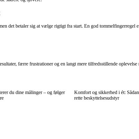
t
n det betaler sig at vælge rigtigt fra start. En god tommelfingerregel e
ultater, færre frustrationer og en langt mere tilfredsstillende oplevelse
rer du dine målinger – og følger
Komfort og sikkerhed i ét: Sådan
re
rette beskyttelsesudstyr