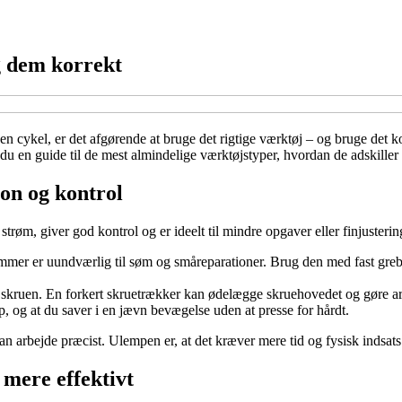
g dem korrekt
n cykel, er det afgørende at bruge det rigtige værktøj – og bruge det k
år du en guide til de mest almindelige værktøjstyper, hvordan de adskille
ion og kontrol
øm, giver god kontrol og er ideelt til mindre opgaver eller finjusterin
mmer er uundværlig til søm og småreparationer. Brug den med fast greb o
til skruen. En forkert skruetrækker kan ødelægge skruehovedet og gøre ar
arp, og at du saver i en jævn bevægelse uden at presse for hårdt.
n arbejde præcist. Ulempen er, at det kræver mere tid og fysisk indsats
 mere effektivt