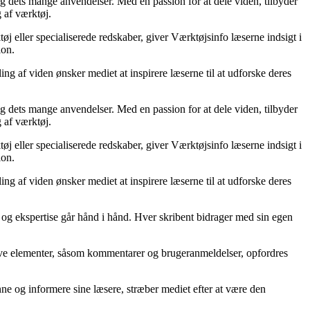
og dets mange anvendelser. Med en passion for at dele viden, tilbyder
 af værktøj.
j eller specialiserede redskaber, giver Værktøjsinfo læserne indsigt i
ion.
ng af viden ønsker mediet at inspirere læserne til at udforske deres
og dets mange anvendelser. Med en passion for at dele viden, tilbyder
 af værktøj.
j eller specialiserede redskaber, giver Værktøjsinfo læserne indsigt i
ion.
ng af viden ønsker mediet at inspirere læserne til at udforske deres
t og ekspertise går hånd i hånd. Hver skribent bidrager med sin egen
tive elementer, såsom kommentarer og brugeranmeldelser, opfordres
nne og informere sine læsere, stræber mediet efter at være den