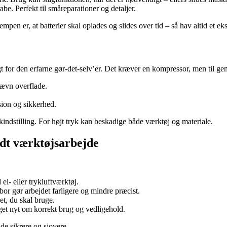
abe. Perfekt til småreparationer og detaljer.
pen er, at batterier skal oplades og slides over tid – så hav altid et ekst
t for den erfarne gør-det-selv’er. Det kræver en kompressor, men til gen
jævn overflade.
sion og sikkerhed.
kindstilling. For højt tryk kan beskadige både værktøj og materiale.
odt værktøjsarbejde
el- eller trykluftværktøj.
 bor gør arbejdet farligere og mindre præcist.
det, du skal bruge.
et nyt om korrekt brug og vedligehold.
de sikrere og sjovere.